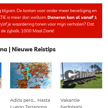
g blijven. De kosten voor onder meer beveiliging en
ATIE is meer dan welkom.
Doneren kan al vanaf 1
n/of je waardering tonen voor mijn verhalen? Dat
 de zijbalk. 1000 Maal Dank!
a | Nieuwe Reistips
Adiós pero… Hasta
Vakantie
Luego Tarragona
badplaats