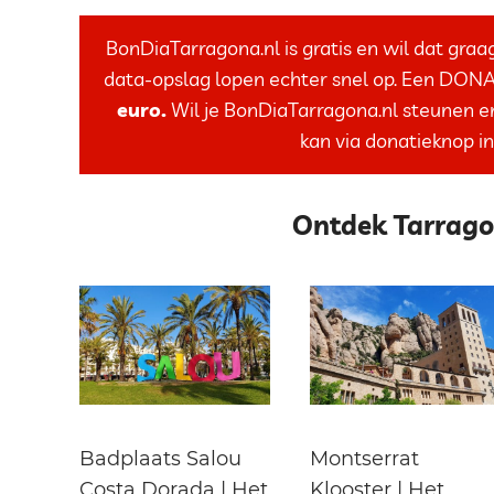
BonDiaTarragona.nl is gratis en wil dat graa
data-opslag lopen echter snel op. Een DON
euro.
Wil je BonDiaTarragona.nl steunen e
kan via donatieknop in
Ontdek Tarragon
Badplaats Salou
Montserrat
Costa Dorada | Het
Klooster | Het