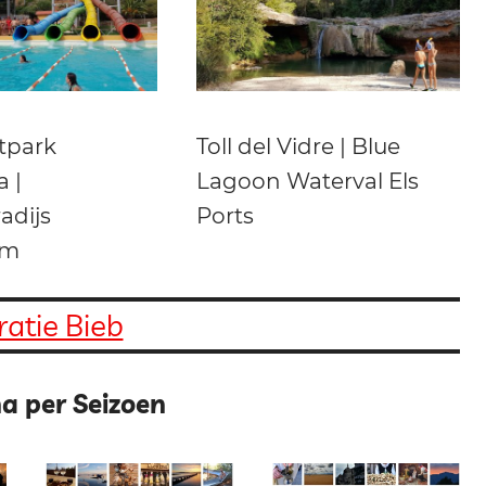
tpark
Toll del Vidre | Blue
 |
Lagoon Waterval Els
dijs
Ports
im
atie Bieb
a per Seizoen