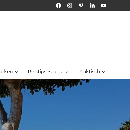
Facebook
Instagram
Pinterest
LinkedIn
YouTube
Bon
Dia
Tarragona
arken
Reistips Spanje
Praktisch