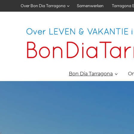
Skip
Over Bon Dia Tarragona
Samenwerken
Tarragona 
to
content
Vakantie
Tarragona
Bon Dia Tarragona
O
|
Vakantie
Catalonië