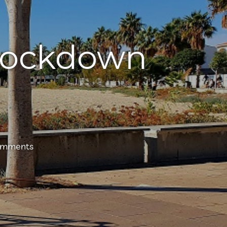
Lockdown
omments