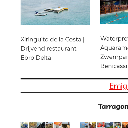
Waterpre
Xiringuito de la Costa |
Aquarama
Drijvend restaurant
Zwempara
Ebro Delta
Benicass
Emigr
Tarragon