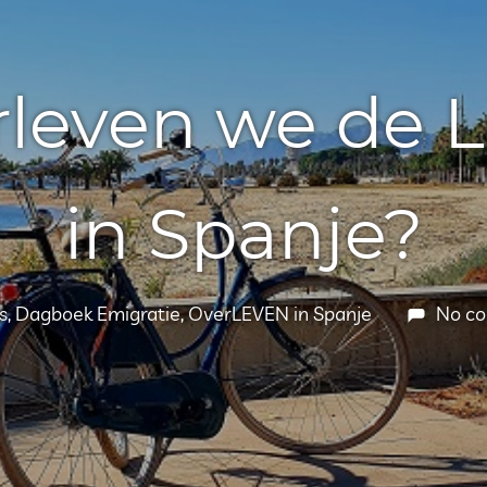
rleven we de 
in Spanje?
mber 2020
chouten
s
,
Dagboek Emigratie
,
OverLEVEN in Spanje
No c