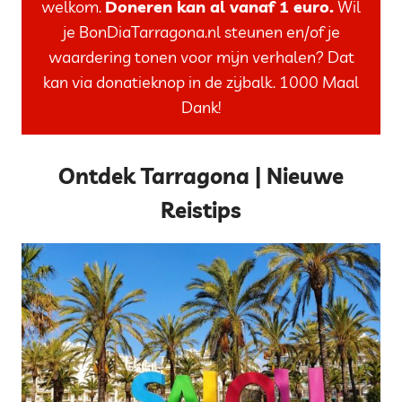
welkom.
Doneren kan al vanaf 1 euro.
Wil
je BonDiaTarragona.nl steunen en/of je
waardering tonen voor mijn verhalen? Dat
kan via donatieknop in de zijbalk. 1000 Maal
Dank!
Ontdek Tarragona | Nieuwe
Reistips