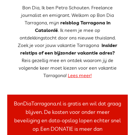
Bon Dia, Ik ben Petra Schouten. Freelance
journalist en emigrant. Welkom op Bon Dia
Tarragona, mijn
reisblog Tarragona in
Catalonië
. Ik neem je mee op
ontdekkingstocht door ons nieuwe thuisland.
Zoek je voor jouw vakantie Tarragona
insider
reistips of een bijzonder vakantie adres?
Reis gezellig mee en ontdek waarom jij de
volgende keer moet kiezen voor een vakantie
Tarragona!
Lees meer!
BonDiaTarragona.nl is gratis en wil dat graag
blijven. De kosten voor onder meer
beveiliging en data-opslag lopen echter snel
op. Een DONATIE is meer dan