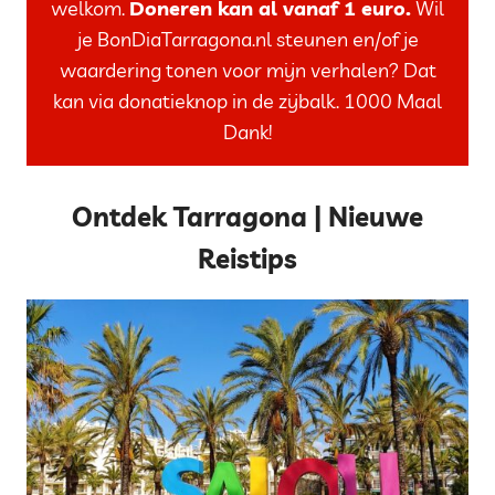
welkom.
Doneren kan al vanaf 1 euro.
Wil
je BonDiaTarragona.nl steunen en/of je
waardering tonen voor mijn verhalen? Dat
kan via donatieknop in de zijbalk. 1000 Maal
Dank!
Ontdek Tarragona | Nieuwe
Reistips