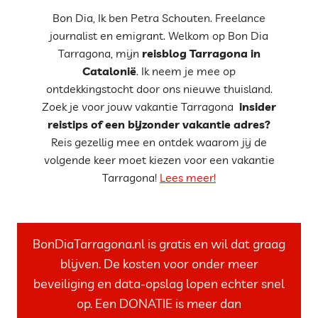
Bon Dia, Ik ben Petra Schouten. Freelance
journalist en emigrant. Welkom op Bon Dia
Tarragona, mijn
reisblog Tarragona in
Catalonië
. Ik neem je mee op
ontdekkingstocht door ons nieuwe thuisland.
Zoek je voor jouw vakantie Tarragona
insider
reistips of een bijzonder vakantie adres?
Reis gezellig mee en ontdek waarom jij de
volgende keer moet kiezen voor een vakantie
Tarragona!
Lees meer!
BonDiaTarragona.nl is gratis en wil dat graag
blijven. De kosten voor onder meer
beveiliging en data-opslag lopen echter snel
op. Een DONATIE is meer dan