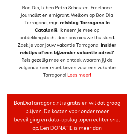
Bon Dia, Ik ben Petra Schouten. Freelance
journalist en emigrant. Welkom op Bon Dia
Tarragona, mijn
reisblog Tarragona in
Catalonië
. Ik neem je mee op
ontdekkingstocht door ons nieuwe thuisland.
Zoek je voor jouw vakantie Tarragona
insider
reistips of een bijzonder vakantie adres?
Reis gezellig mee en ontdek waarom jij de
volgende keer moet kiezen voor een vakantie
Tarragona!
Lees meer!
BonDiaTarragona.nl is gratis en wil dat graag
blijven. De kosten voor onder meer
beveiliging en data-opslag lopen echter snel
op. Een DONATIE is meer dan