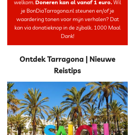
welkom.
Doneren kan al vanaf 1 euro.
Wil
je BonDiaTarragona.nl steunen en/of je
waardering tonen voor mijn verhalen? Dat
kan via donatieknop in de zijbalk. 1000 Maal
Dank!
Ontdek Tarragona | Nieuwe
Reistips