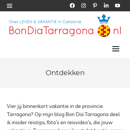
Skip
Facebook
Instagram
Pinterest
LinkedIn
YouTub
Menu
to
content
Vakantie
Bon
Tarragona
|
Menu
Dia
Vakantie
Catalonië
Tarragona
Ontdekken
Vier jij binnenkort vakantie in de provincie
Tarragona? Op mijn blog Bon Dia Tarragona deel
ik insider reistips, foto’s en reisvideo’s, die jouw