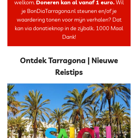
welkom.
Doneren kan al vanaf 1 euro.
Wil
je BonDiaTarragona.nl steunen en/of je
waardering tonen voor mijn verhalen? Dat
kan via donatieknop in de zijbalk. 1000 Maal
Dank!
Ontdek Tarragona | Nieuwe
Reistips