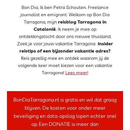
Bon Dia, Ik ben Petra Schouten. Freelance
journalist en emigrant. Welkom op Bon Dia
Tarragona, mijn
reisblog Tarragona in
Catalonië
. Ik neem je mee op
ontdekkingstocht door ons nieuwe thuisland.
Zoek je voor jouw vakantie Tarragona
insider
reistips of een bijzonder vakantie adres?
Reis gezellig mee en ontdek waarom jij de
volgende keer moet kiezen voor een vakantie
Tarragona!
Lees meer!
BonDiaTarragona.nl is gratis en wil dat graag
blijven. De kosten voor onder meer
beveiliging en data-opslag lopen echter snel
op. Een DONATIE is meer dan