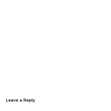
Tags
CAMBRILS
Leave a Reply
MODERNISME