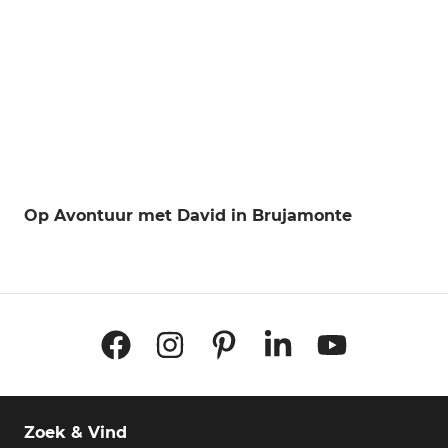
Op Avontuur met David in Brujamonte
Facebook
Instagram
Pinterest
LinkedIn
YouTube
Zoek & Vind