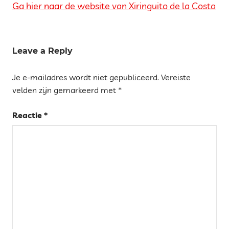
Ga hier naar de website van Xiringuito de la Costa
Tags
COSTA
Leave a Reply
DORADA
Je e-mailadres wordt niet gepubliceerd.
Vereiste
RESTAURANT
velden zijn gemarkeerd met
*
SANT
CARLES
Reactie
*
DE LA
RÀPITA
XIRINGUITO