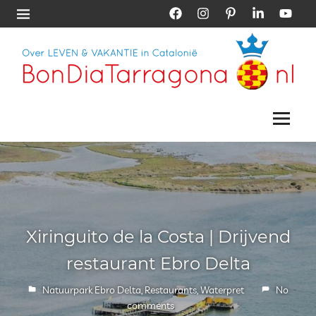
Skip
Facebook
Instagram
Pinterest
LinkedIn
YouTub
Menu
to
content
Vakantie
Bon
Tarragona
|
Menu
Dia
Vakantie
Catalonië
Tarragona
Xiringuito de la Costa | Drijvend
restaurant Ebro Delta
19 april 2019
Petra Schouten
Natuurpark Ebro Delta
,
Restaurants
,
Waterpret
No
comments