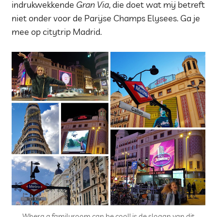
indrukwekkende
Gran Via
, die doet wat mij betreft
niet onder voor de Parijse Champs Elysees. Ga je
mee op citytrip Madrid.
Whera a familyroom can be cool! is de slogan van dit