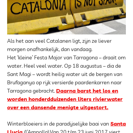
Als het aan veel Catalanen ligt, zijn ze liever
morgen onafhankelijk, dan vandaag.
Het ‘kleine’ Festa Major van Tarragona – draait om
water. Heel veel water. Op 18 augustus – dia de
Sant Magi – wordt heilig water uit de bergen van
Brufaganya op rijk versierde paardenkarren naar
Tarragona gebracht.
Daarna barst het los en
worden honderdduizenden liters rivierwater
over een dansende menigte uitgestort.
Winterbloeiers in de paradijselijke baai van
Santa
Llucia
(l’Ampolla).Van 20 t/m 23 juni 2017 viert