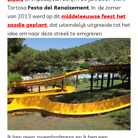
Tortosa
Festa del Renaixement
. In de zomer
van 2013 werd op dit
middeleeuwse feest het
zaadje geplant
,
dat uiteindelijk uitgroeide tot het
idee om naar deze streek te emigreren.
Ik ben geen zwembadmens en ik ben een