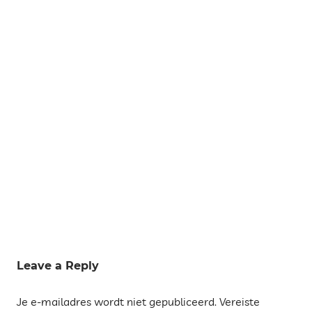
Tags
AMPOLLA
Leave a Reply
COSTA
Je e-mailadres wordt niet gepubliceerd.
Vereiste
DORADA