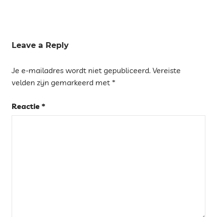
Tags
KERSTVAKANTIE
Leave a Reply
TIP
Je e-mailadres wordt niet gepubliceerd.
Vereiste
PRETPARKEN
&
velden zijn gemarkeerd met
*
SPEELTUINEN
Reactie
*
SALOU