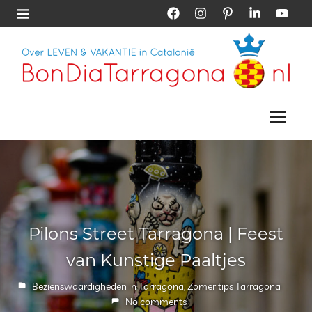
Skip
Facebook
Instagram
Pinterest
LinkedIn
YouTub
Menu
to
content
Vakantie
Bon
Tarragona
|
Menu
Dia
Vakantie
Catalonië
Tarragona
Pilons Street Tarragona | Feest
van Kunstige Paaltjes
5 juli 2018
Petra Schouten
Bezienswaardigheden in Tarragona
,
Zomer tips Tarragona
No comments