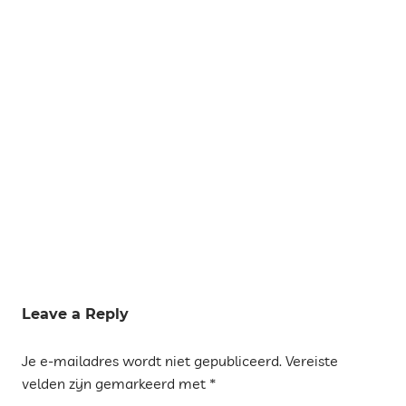
Tags
JULI
Leave a Reply
TIPS
Je e-mailadres wordt niet gepubliceerd.
Vereiste
TARRAGONA
- PART ALTA
velden zijn gemarkeerd met
*