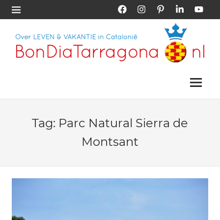
Skip
Facebook
Instagram
Pinterest
LinkedIn
YouTub
Menu
to
content
Vakantie
Bon
Tarragona
|
Menu
Dia
Vakantie
Catalonië
Tarragona
Tag:
Parc Natural Sierra de
Montsant