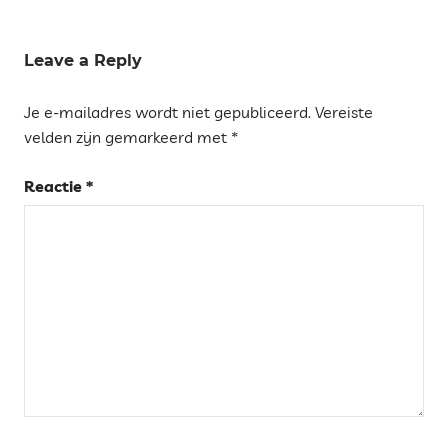
Tags
KERSTMIS
Leave a Reply
NOVEMBER
Je e-mailadres wordt niet gepubliceerd.
Vereiste
TIPS
velden zijn gemarkeerd met
*
TARRAGONA
Reactie
*