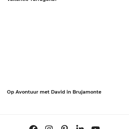
Op Avontuur met David in Brujamonte
Facebook
Instagram
Pinterest
LinkedIn
YouTube