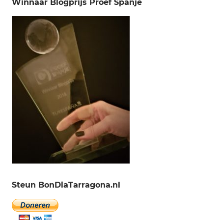
Winnaar Blogprijs Proef Spanje
Steun BonDiaTarragona.nl