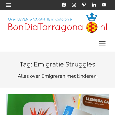
Skip
Facebook
Instagram
Pinterest
LinkedIn
YouTub
Menu
to
content
Vakantie
Bon
Tarragona
|
Menu
Dia
Vakantie
Catalonië
Tarragona
Tag:
Emigratie Struggles
Alles over Emigreren met kinderen.