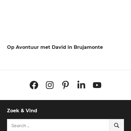
Op Avontuur met David in Brujamonte
Facebook
Instagram
Pinterest
LinkedIn
YouTube
Zoek & Vind
Search
Search
for: