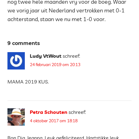
nog twee hele maanden vrij voor de boeg. Waar
we vorig jaar uit Nederland vertrokken met 0-1
achterstand, staan we nu met 1-0 voor.
Tags
9 comments
DAGBOEK
2017
Ludy VtWout
schreef:
EMIGRATIE
24 februari 2019 om 20:13
STRUGGLES
OVERLEVEN
MAMA 2019 KUS.
IN SPANJE
Petra Schouten
schreef:
4 oktober 2017 om 18:18
Bon Dia Jeanna, Leuk gefeliciteerd. Hartstikke leuk.