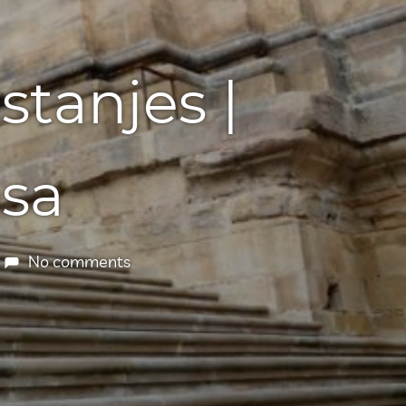
tanjes |
osa
No comments