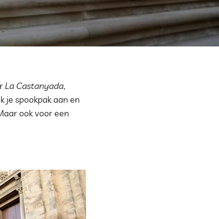
or
La Castanyada
,
k je spookpak aan en
Maar ook voor een