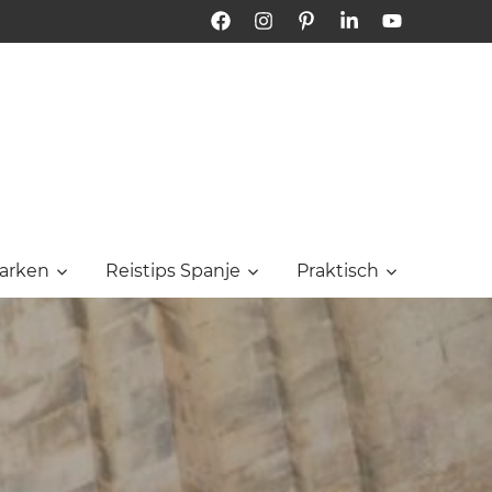
Facebook
Instagram
Pinterest
LinkedIn
YouTube
Bon
Dia
Tarragona
arken
Reistips Spanje
Praktisch