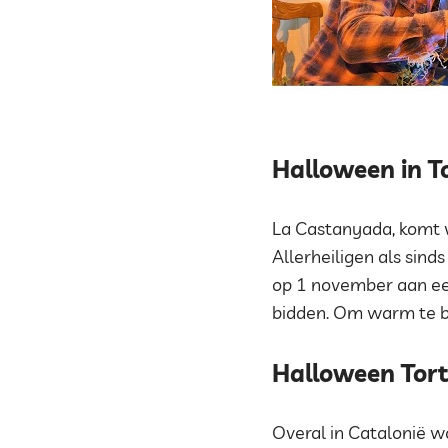
Halloween in T
La Castanyada, komt v
Allerheiligen als sin
op 1 november aan een
bidden. Om warm te bl
Halloween Tor
Overal in Catalonië w