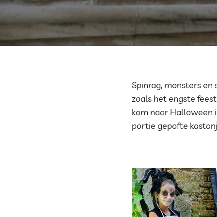
Spinrag, monsters en 
zoals het engste fees
kom naar Halloween in
portie gepofte kastanj