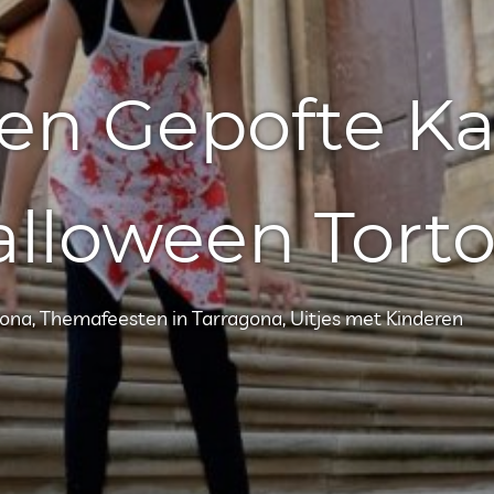
en Gepofte Kas
lloween Tort
gona
,
Themafeesten in Tarragona
,
Uitjes met Kinderen