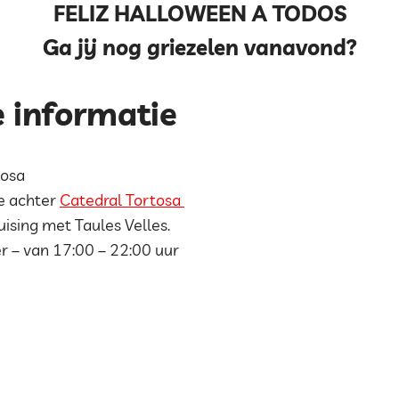
FELIZ HALLOWEEN A TODOS
Ga jij nog griezelen vanavond?
e informatie
tosa
e achter
Catedral Tortosa
uising met Taules Velles.
 – van 17:00 – 22:00 uur