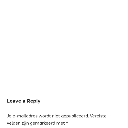
Tags
AUTHENTIEKE
Leave a Reply
MARKTEN
Je e-mailadres wordt niet gepubliceerd.
Vereiste
BEZIENSWAARDIGHEDEN
TORTOSA
velden zijn gemarkeerd met
*