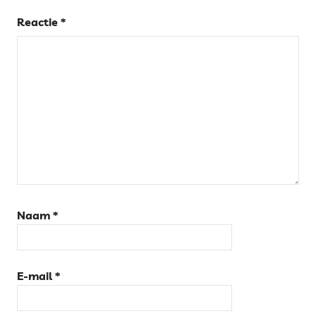
MERCAT
Reactie
*
MUNICIPAL
TORTOSA
Naam
*
E-mail
*