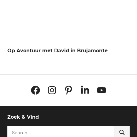
Op Avontuur met David in Brujamonte
Facebook
Instagram
Pinterest
LinkedIn
YouTube
Zoek & Vind
Search
Search
for: