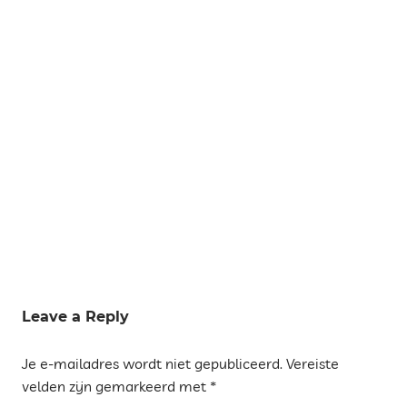
Tags
BECEITE
Leave a Reply
NATUURPARK
Je e-mailadres wordt niet gepubliceerd.
Vereiste
ELS PORTS
velden zijn gemarkeerd met
*
WATERVALLEN