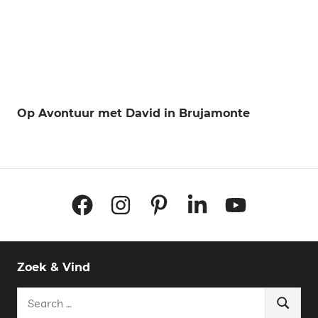
Op Avontuur met David in Brujamonte
Facebook
Instagram
Pinterest
LinkedIn
YouTube
Zoek & Vind
Search
Search
for: