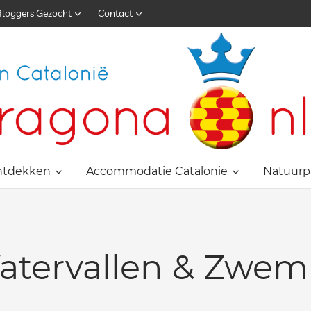
Bloggers Gezocht
Contact
ntdekken
Accommodatie Catalonië
Natuurp
atervallen & Zwem