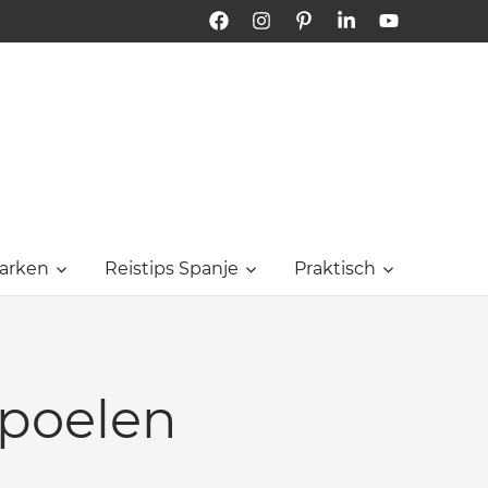
Facebook
Instagram
Pinterest
LinkedIn
YouTube
Bon
Dia
Tarragona
arken
Reistips Spanje
Praktisch
poelen