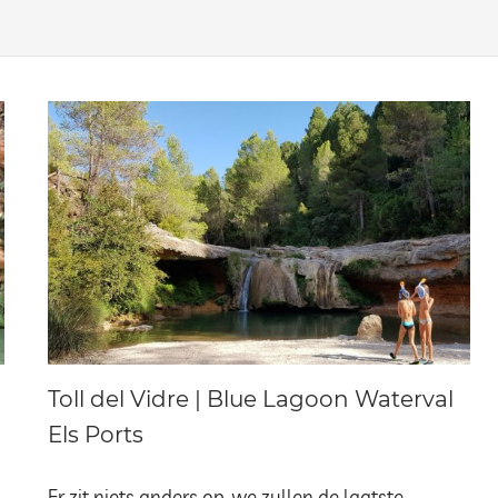
Toll del Vidre | Blue Lagoon Waterval
Els Ports
Er zit niets anders op, we zullen de laatste