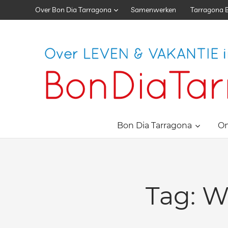
Skip
Over Bon Dia Tarragona
Samenwerken
Tarragona 
to
content
Vakantie
Tarragona
Bon Dia Tarragona
O
|
Vakantie
Catalonië
Tag:
W